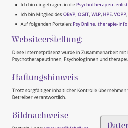
Ich bin eingetragen in die
Psychotherapeutenlist
Ich bin Mitglied des
ÖBVP
,
ÖGIT
,
WLP
,
HPE
,
VÖPP
Auf folgenden Portalen:
PsyOnline
,
therapie-info
Websiteerstellung:
Diese Internetpräsenz wurde in Zusammenarbeit mit Fl
PsychotherapeutInnen, PsychologInnen und therapeut
Haftungshinweis
Trotz sorgfältiger inhaltlicher Kontrolle übernehmen w
Betreiber verantwortlich.
Bildnachweise
Date